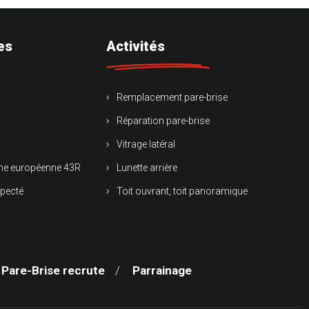
es
Activités
Remplacement pare-brise
Réparation pare-brise
Vitrage latéral
rme européenne 43R
Lunette arrière
specté
Toit ouvrant, toit panoramique
 Pare-Brise recrute
Parrainage