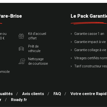
Pare-Brise
Le Pack Garanti
te ou
Kit d'accueil
Garantie casse 1 an
0 €
offert
Garantie impact à vie
Prêt de
Garantie collage à vie
véhicule
Vitrages certifiés no
Nettoyage
de courtoisie
Tarif constructeur re
omicile
ualités
Avis clients
FAQ
Votre centre Rapid
r
Roady.fr