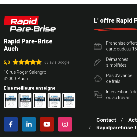
L' offre Rapid 
Rapid Pare-Brise
Franchise offer
Auch
carte cadeau 15
Démarches
5,0
68 avis Google
simplifiées
10 rue Roger Salengro
Pas d'avance
32000 Auch
de frais
Elue meilleure enseigne
Intervention à d
ou au travail
Contact
Act
Rapidparebrise.f