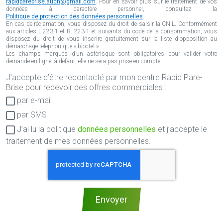
rapidparebrise.auch@gmail.com
. Pour en savoir plus sur le traitement de vos
données à caractère personnel, consultez la
Politique de protection des données personnelles
.
En cas de réclamation, vous disposez du droit de saisir la CNIL. Conformément
aux articles L.223-1 et R. 223-1 et suivants du code de la consommation, vous
disposez du droit de vous inscrire gratuitement sur la liste d'opposition au
démarchage téléphonique « bloctel »
Les champs marqués d’un astérisque sont obligatoires pour valider votre
demande en ligne, à défaut, elle ne sera pas prise en compte.
J’accepte d’être recontacté par mon centre Rapid Pare-
Consentement
Brise pour recevoir des offres commerciales :
RGPD
par e-mail
par SMS
J’ai lu la politique
données personnelles
et j’accepte le
traitement de mes données personnelles.
Envoyer