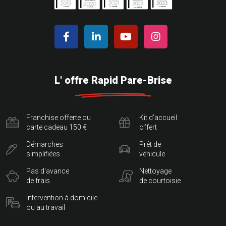
L' offre Rapid Pare-Brise
Franchise offerte ou
Kit d'accueil
carte cadeau 150 €
offert
Démarches
Prêt de
simplifiées
véhicule
Pas d'avance
Nettoyage
de frais
de courtoisie
Intervention à domicile
ou au travail