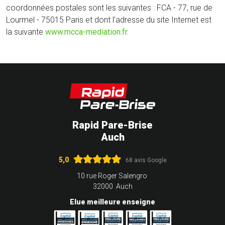
coordonnées postales sont les suivantes : FCA - 77, rue de
Lourmel - 75015 Paris et dont l'adresse du site Internet est
la suivante
www.mcca-mediation.fr.
Rapid Pare-Brise
Auch
5,0
68 avis Google
10 rue Roger Salengro
32000 Auch
Elue meilleure enseigne